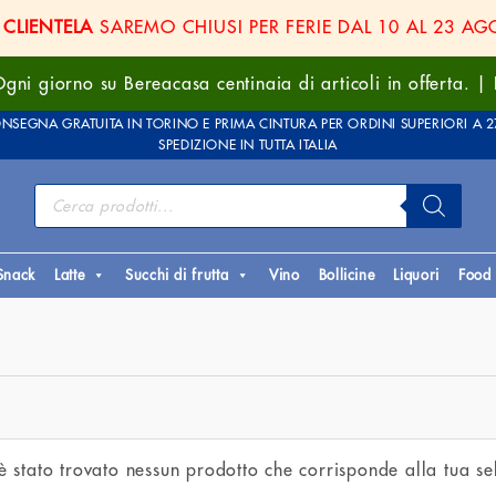
 CLIENTELA
SAREMO CHIUSI PER FERIE DAL 10 AL 23 A
gni giorno su Bereacasa centinaia di articoli in offerta
NSEGNA GRATUITA IN TORINO E PRIMA CINTURA PER ORDINI SUPERIORI A 2
SPEDIZIONE IN TUTTA ITALIA
Products
search
Snack
Latte
Succhi di frutta
Vino
Bollicine
Liquori
Food
 stato trovato nessun prodotto che corrisponde alla tua se