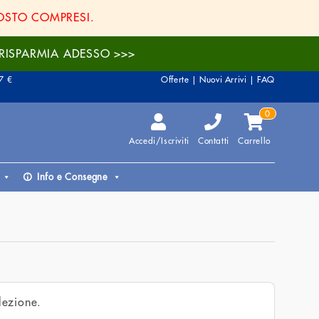
GOSTO COMPRESI.
. | RISPARMIA ADESSO >>>
7 €
Offerte
|
Nuovi Arrivi
|
FAQ
0
Accedi/Iscriviti
Contatti
Carrello
Info e Consegne
lezione.