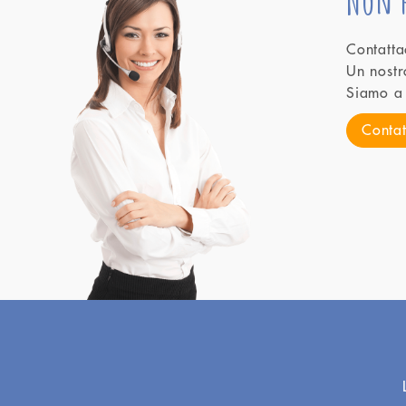
Non h
Contatta
Un nostr
Siamo a 
Contat