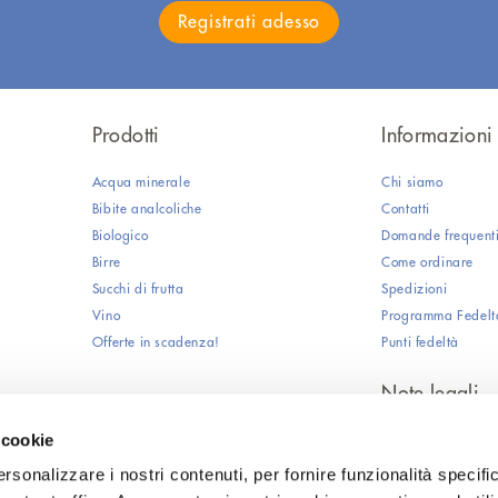
Registrati adesso
Prodotti
Informazioni u
Acqua minerale
Chi siamo
Bibite analcoliche
Contatti
Biologico
Domande frequent
Birre
Come ordinare
Succhi di frutta
Spedizioni
Vino
Programma Fedelt
Offerte in scadenza!
Punti fedeltà
Note legali
 cookie
Informativa sulla 
Utilizzo cookie
rsonalizzare i nostri contenuti, per fornire funzionalità specifi
Condizioni general