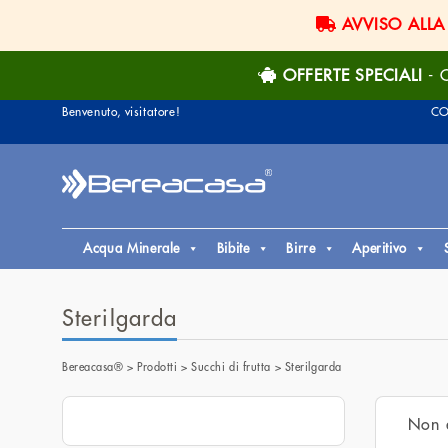
AVVISO ALLA
OFFERTE SPECIALI
- O
Benvenuto, visitatore!
CO
Acqua Minerale
Bibite
Birre
Aperitivo
Sterilgarda
Bereacasa®
>
Prodotti
>
Succhi di frutta
>
Sterilgarda
Non è