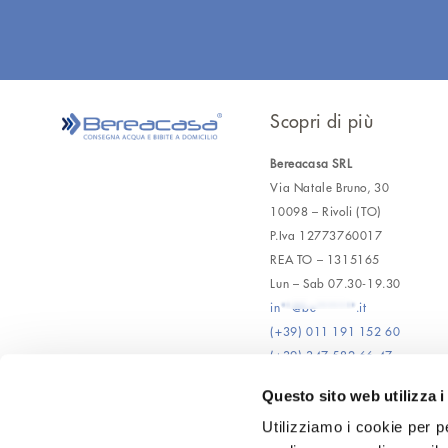
Scopri di più
Bereacasa SRL
Via Natale Bruno, 30
10098 – Rivoli (TO)
P.Iva 12773760017
REA TO – 1315165
Lun – Sab 07.30-19.30
in**@be*******.it
(+39) 011 191 152 60
(+39) 347 582 66 47
Questo sito web utilizza i
Utilizziamo i cookie per pe