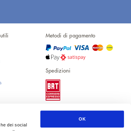
tili
Metodi di pagamento
i
Spedizioni
à
privacy
OK
che dei social
i di vendita